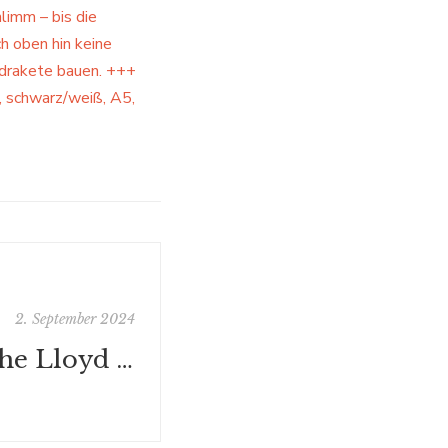
hlimm – bis die
h oben hin keine
drakete bauen. +++
, schwarz/weiß, A5,
2. September 2024
Der Literarische Lloyd auf der #BuchBerlin 2024