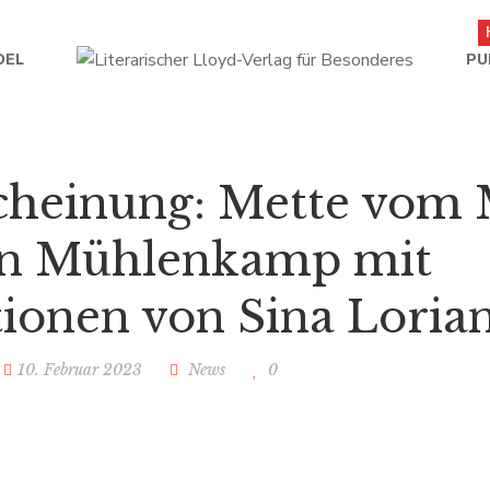
DEL
PU
cheinung: Mette vom
nn Mühlenkamp mit
ationen von Sina Lorian
10. Februar 2023
News
0